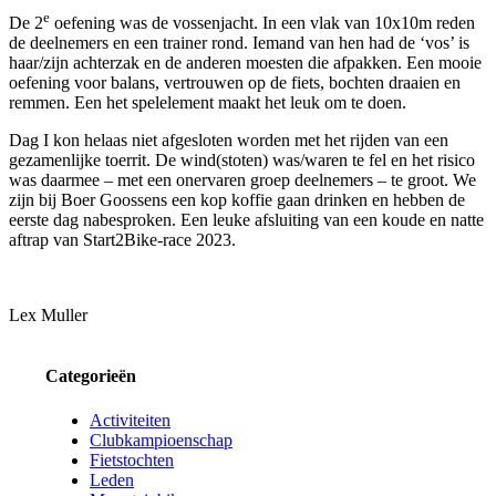
e
De 2
oefening was de vossenjacht. In een vlak van 10x10m reden
de deelnemers en een trainer rond. Iemand van hen had de ‘vos’ is
haar/zijn achterzak en de anderen moesten die afpakken. Een mooie
oefening voor balans, vertrouwen op de fiets, bochten draaien en
remmen. Een het spelelement maakt het leuk om te doen.
Dag I kon helaas niet afgesloten worden met het rijden van een
gezamenlijke toerrit. De wind(stoten) was/waren te fel en het risico
was daarmee – met een onervaren groep deelnemers – te groot. We
zijn bij Boer Goossens een kop koffie gaan drinken en hebben de
eerste dag nabesproken. Een leuke afsluiting van een koude en natte
aftrap van Start2Bike-race 2023.
Lex Muller
Categorieën
Activiteiten
Clubkampioenschap
Fietstochten
Leden