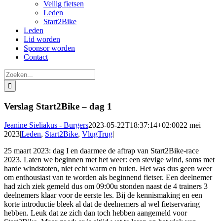
Veilig fietsen
Leden
Start2Bike
Leden
Lid worden
Sponsor worden
Contact
Zoeken
naar:
Verslag Start2Bike – dag 1
Jeanine Sieliakus - Burgers
2023-05-22T18:37:14+02:00
22 mei
2023
|
Leden
,
Start2Bike
,
VlugTrug
|
25 maart 2023: dag I en daarmee de aftrap van Start2Bike-race
2023. Laten we beginnen met het weer: een stevige wind, soms met
harde windstoten, niet echt warm en buien. Het was dus geen weer
om enthousiast van te worden als beginnend fietser. Een deelnemer
had zich ziek gemeld dus om 09:00u stonden naast de 4 trainers 3
deelnemers klaar voor de eerste les. Bij de kennismaking en een
korte introductie bleek al dat de deelnemers al wel fietservaring
hebben. Leuk dat ze zich dan toch hebben aangemeld voor