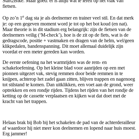
Start2Bike. Maar goed: er is altijd wat te leren op het vlak van
fietsen.
e
Op zo’n 1
dag sta je als deelnemer en trainer veel stil. En dat merk
je: op een gegeven moment word je tot op het bot koud (en nat).
Maar theorie is in dit stadium erg belangrijk: zijn de fietsen van de
deelnemers veilig (‘M-check’), hoe is de zit op de fiets, wat is de
gedragscode, positie + vastmaken en dragen van de helm, wel/geen
klikpedalen, bandenspanning. Dit moet allemaal duidelijk zijn
voordat er een meter gereden kan worden.
De eerste oefening na het warmrijden was de rem- en
schakeloefening. Op het kleine blad voor aanrijden op een met
pionnen uitgezet vak, stevig remmen door beide remmen in te
knijpen, achterop het zadel gaan zitten, blijven trappen en nagenoeg
tot stilstand te komen. Dan uitklikken, een voet aan de grond, weer
optrekken en een rondje rijden. Tijdens het rijden van het rondje de
ketting op de cassette verplaatsen en kijken wat dat doet met de
kracht van het trappen.
Helaas brak bij Bob bij het schakelen de pad van de achterderailleur
af waardoor hij niet meer kon deelnemen en lopend naar huis moest.
Erg jammer!