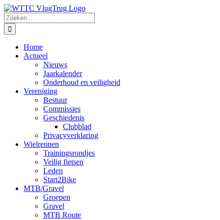
Ga
naar
Zoeken
inhoud
naar:
Home
Actueel
Nieuws
Jaarkalender
Onderhoud en veiligheid
Vereniging
Bestuur
Commissies
Geschiedenis
Clubblad
Privacyverklaring
Wielrennen
Trainingsrondjes
Veilig fietsen
Leden
Start2Bike
MTB/Gravel
Groepen
Gravel
MTB Route